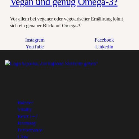
Vegan und genug Omega-3?
Vor allem bei veganer oder vegetarischer Ernährung lohnt
sich ein genauer Blick auf Omega-3.
Instagram
Facebook
YouTube
LinkedIn
Products
Balance
Vitality
Reset 1+2
Harmony
Performance
Glow