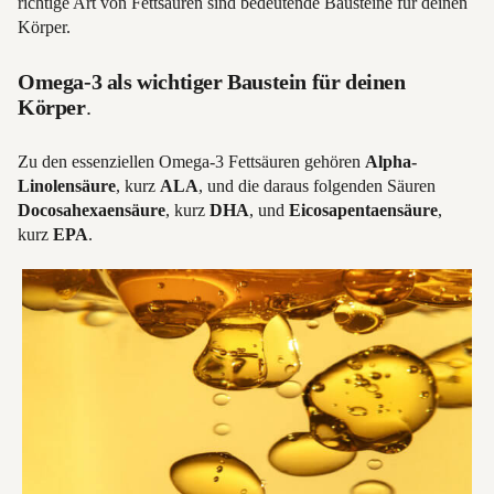
richtige Art von Fettsäuren sind bedeutende Bausteine für deinen
Körper.
Omega-3 als wichtiger Baustein für deinen
Körper
.
Zu den essenziellen Omega-3 Fettsäuren gehören
Alpha-
Linolensäure
, kurz
ALA
, und die daraus folgenden Säuren
Docosahexaensäure
, kurz
DHA
, und
Eicosapentaensäure
,
kurz
EPA
.