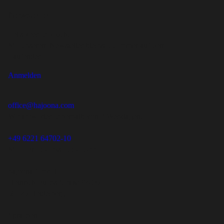
Newsletter
Let's keep in touch!
Mit unserem Newsletter bleibst du immer auf dem
Laufenden.
Anmelden
office@hajoona.com
Wir antworten innerhalb von 2 Werktagen.
+49 6221 64702-10
Mo – Fr 8:00 bis 17:00 Uhr
hajoona GmbH
Heinrich-Fuchs-Straße 94-96
69126 Heidelberg
Sprachen