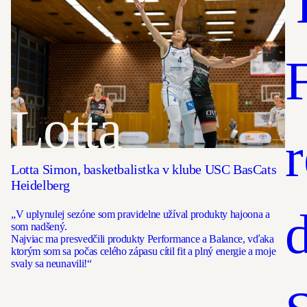
Lotta
Lotta Simon, basketbalistka v klube USC BasCats
Heidelberg
„V uplynulej sezóne som pravidelne užíval produkty hajoona a
som nadšený.
Najviac ma presvedčili produkty Performance a Balance, vďaka
ktorým som sa počas celého zápasu cítil fit a plný energie a moje
svaly sa neunavili!“