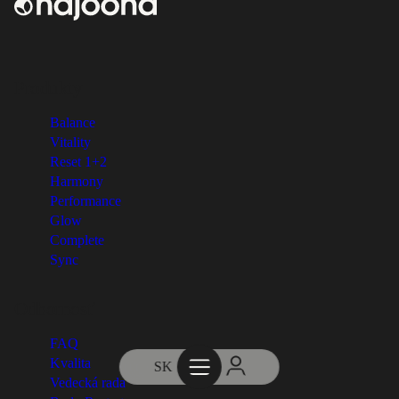
Produkty
Balance
Vitality
Reset 1+2
Harmony
Performance
Glow
Complete
Sync
Odbornosť
FAQ
Kvalita
SK
Vedecká rada