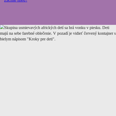
Začnite hneď!