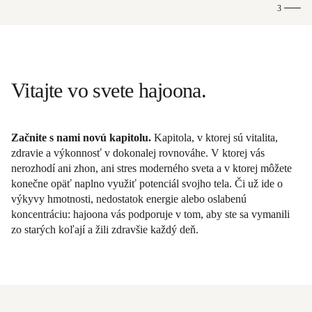
3
Vitajte vo svete hajoona.
Začnite s nami novú kapitolu.
Kapitola, v ktorej sú vitalita,
zdravie a výkonnosť v dokonalej rovnováhe. V ktorej vás
nerozhodí ani zhon, ani stres moderného sveta a v ktorej môžete
konečne opäť naplno využiť potenciál svojho tela. Či už ide o
výkyvy hmotnosti, nedostatok energie alebo oslabenú
koncentráciu: hajoona vás podporuje v tom, aby ste sa vymanili
zo starých koľají a žili zdravšie každý deň.