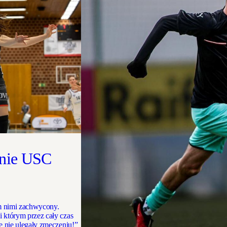
ynie USC
em nimi zachwycony.
i którym przez cały czas
ie nie ulegały zmęczeniu!”