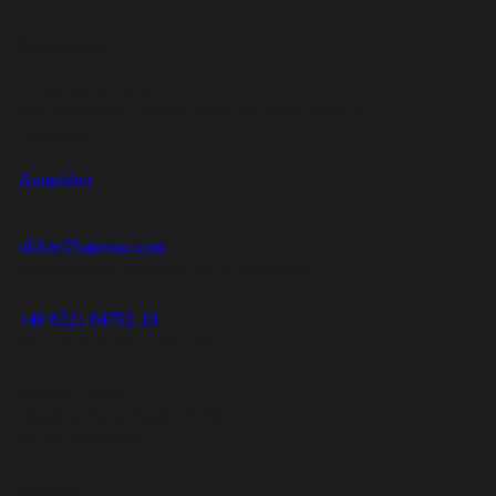
Newsletter
Let's keep in touch!
Mit unserem Newsletter bleibst du immer auf dem
Laufenden.
Anmelden
office@hajoona.com
Wir antworten innerhalb von 2 Werktagen.
+49 6221 64702-10
Mo – Fr 8:00 bis 17:00 Uhr
hajoona GmbH
Heinrich-Fuchs-Straße 94-96
69126 Heidelberg
Sprachen