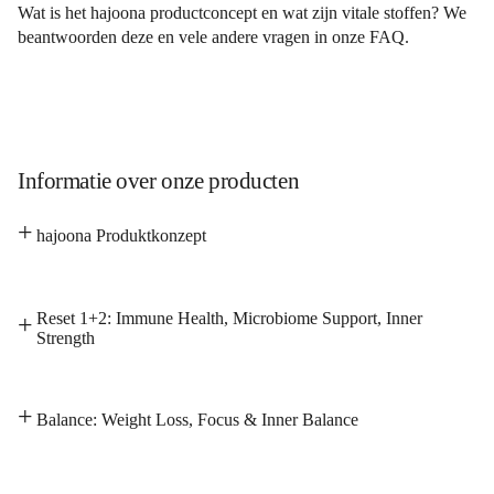
Wat is het hajoona productconcept en wat zijn vitale stoffen? We
beantwoorden deze en vele andere vragen in onze FAQ.
Informatie over onze producten
hajoona Produktkonzept
Reset 1+2: Immune Health, Microbiome Support, Inner
Strength
De darmen zijn een van de belangrijkste organen in je
Balance: Weight Loss, Focus & Inner Balance
lichaam. Hier worden alle voedingsstoffen opgenomen,
worden je hormonen aangemaakt en gereguleerd en wordt
Gebrek aan beweging / overgewicht
je immuunsysteem opgebouwd en in goede conditie
Een gezond, vitaal lichaam vereist ook een heldere,