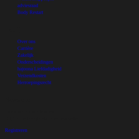
adviesraad
Body Restart
Bedrijf
Over ons
Carrière
Zakelijk
Onderscheidingen
hajoona Liefdadigheid
Verzendkosten
Herroepingsrecht
Newsletter
Laten we contact houden!
Blijf op de hoogte via onze newsletter.
Registreren