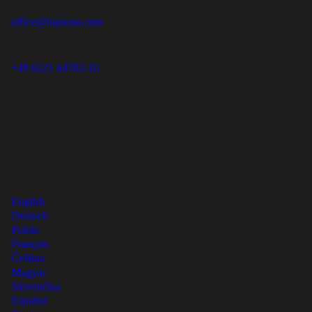
office@hajoona.com
We reageren binnen 2 werkdagen.
+49 6221 64702-10
Ma – vr van 8.00 tot 17.00 uur
hajoona GmbH
Heinrich-Fuchs-Straße 94-96
69126 Heidelberg
Language
English
Deutsch
Polski
Français
Čeština
Magyar
Slovenčina
Español