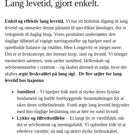
Lang levetid, gjort enkelt.
Enkel og effektiv lang levetid.
Vi har en holistisk tilgang til lang
levetid og omsætter denne påstand til specifikke løsninger, der er
velegnede til daglig brug. Vores produkter understøtter den
daglige tilførsel af vigtige næringsstoffer og hjælper med at
opretholde balance og vitalitet. Men Longevity er meget mere:
Det er et livskoncept, der forener krop, sind og livsstil. Vi bringer
mennesker sammen, som sætter sundhed, fællesskab og
selvbestemmelse i centrum – og skaber dermed et miljø, hvor der
skabes
ægte livskvalitet på lang sigt
.
De fire søjler for lang
levetid hos hajoona
Sundhed
– Vi hjælper folk med at styrke deres fysiske
fundament og træffe forebyggende foranstaltninger for at
sikre deres velbefindende. Fordi ægte lang levetid begynder
med den daglige beslutning om at føre en sund livsstil.
Lykke og tilfredsstillelse
– Et langt liv er værdifuldt, når
det er selvbestemt og meningsfuldt. Vi opfordrer folk til at
efterleve værdier, nå mål og aktivt dyrke fællesskabet.