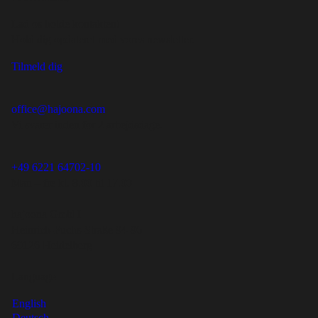
Lad os holde kontakten!
Hold dig opdateret med vores newsletter.
Tilmeld dig
office@hajoona.com
Vi svarer inden for 2 arbejdsdage.
+49 6221 64702-10
Man – fre kl. 8.00 til 17.00
hajoona GmbH
Heinrich-Fuchs-Straße 94-96
69126 Heidelberg
Language
English