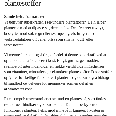
plantestoffer
Sande helte fra naturen
Vi udnytter superkraften i sekundære plantestoffer. De hjælper
planterne med at tilpasse sig deres miljø. De afværger rovdyr,
beskytter mod sol, regn eller svampeangreb, fungerer som
vækstregulatorer og tjener også som smags-, duft- eller
farvestoffer.
Vi mennesker kan også drage fordel af denne superkraft ved at
opretholde en afbalanceret kost. Frugt, grøntsager, nødder,
svampe og urter indeholder en række værdifulde ingredienser
som vitaminer, mineraler og sekundære plantestoffer. Disse stoffer
opfylder forskellige funktioner i planter – og de kan også bidrage
til sundhed og velvære for mennesker som en del af en
afbalanceret kost.
Et eksempel: resveratrol er et sekundært plantestof, som findes i
røde druer, hindbær og kakaobønner. Det har beskyttende
funktioner i planten, f.eks. mod miljøpåvirkninger. I kosten er
resveratrol en del af polyfenolrige fødevarer og understøtter det