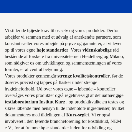
Vi stiller de højeste krav til os selv og vores produkter. Derfor
arbejder vi sammen med et udvalg af anerkendte partnere, som
konstant sætter vores arbejde på prøve og garanterer, at vi lever
op til vores egne
høje standarder
. Vores
videnskabelige
råd
bestående af forskere fra universiteterne i Heidelberg og Milano,
som rådgiver os om udviklingen og sammensætningen af vores
formler, er af central betydning.
Vores produkter gennemgår
strenge kvalitetskontroller
, før de
doseres præcist og tappes på flasker under strenge
hygiejneforhold. Ud over vores egne – løbende – kontroller
overvåges vores produkter også regelmæssigt af det uafhængige
testlaboratorium Institut Kurz
, og produktkvaliteten testes og
sikres løbende med hensyn til de indeholdte ingredienser, hvilket
dokumenteres med tildelingen af
Kurz-seglet
. Vi er også
involveret i den førende brancheforening for kosttilskud, NEM
e.V., for at fremme høje standarder inden for udvikling og