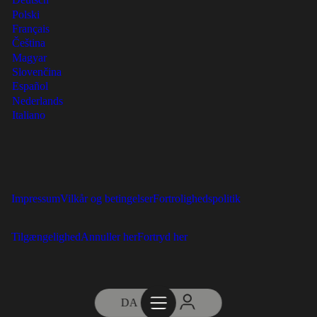
Deutsch
Polski
Français
Čeština
Magyar
Slovenčina
Español
Nederlands
Italiano
Impressum
Vilkår og betingelser
Fortrolighedspolitik
Tilgængelighed
Annuller her
Fortryd her
DA