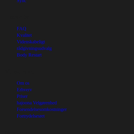
Sync
Ekspertise
FAQ
Kvalitet
Videnskabeligt
rådgivningsudvalg
Body Restart
Virksomhed
Om os
Erhverv
Priser
hajoona Velgørenhed
Forsendelsesomkostninger
Fortrydelsesret
Newsletter