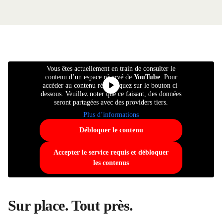
Vous êtes actuellement en train de consulter le
contenu d’un espace réservé de
YouTube
. Pour
accéder au contenu réel, cliquez sur le bouton ci-
dessous. Veuillez noter que ce faisant, des données
seront partagées avec des providers tiers.
Plus d’informations
Débloquer le contenu
Accepter le service requis et débloquer
les contenus
Sur place. Tout près.