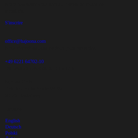
Notre newsletter vous tient au courant de toutes les
actualités.
S'inscrire
office@hajoona.com
Nous répondons dans les deux jours ouvrables.
+49 6221 64702-10
Du lundi au vendredi, de 8 h à 17 h
hajoona GmbH
Heinrich-Fuchs-Straße 94-96
69126 Heidelberg
Langues
English
Deutsch
Polski