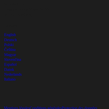
hajoona GmbH
Heinrich-Fuchs-Straße 94-96
69126 Heidelberg
Langues
English
Deutsch
Polski
Čeština
Magyar
Slovenčina
Español
Dansk
Nederlands
Italiano
Mentions légales
Conditions générales
Protection des données