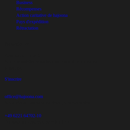
Business
Récompenses
Action caritative de hajoona
Pays d'expédition
Rétractation
Newsletter
Restons en contact!
Notre newsletter vous tient au courant de toutes les
actualités.
S'inscrire
office@hajoona.com
Nous répondons dans les deux jours ouvrables.
+49 6221 64702-10
Du lundi au vendredi, de 8 h à 17 h