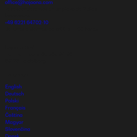
office@hajoona.com
Te responderemos en un plazo de 2 días
laborables.
+49 6221 64702-10
De lunes a viernes, de 8:00 a 17:00 horas
hajoona GmbH
Heinrich-Fuchs-Straße 94-96
69126 Heidelberg
Language
English
Deutsch
Polski
Français
Čeština
Magyar
Slovenčina
Dansk