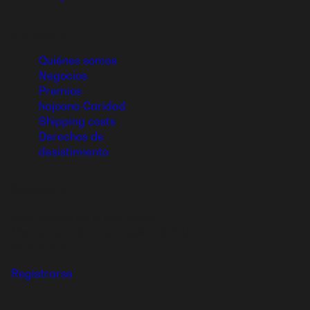
Company
Quiénes somos
Negocios
Premios
hajoona Caridad
Shipping costs
Derechos de
desistimiento
Newsletter
¡Mantengamos el contacto!
Mantente al día con nuestro boletín
informativo.
Registrarse