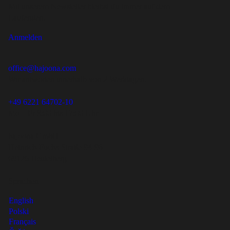
Mit unserem Newsletter bleibst du immer auf dem
Laufenden.
Anmelden
office@hajoona.com
Wir antworten innerhalb von 2 Werktagen.
+49 6221 64702-10
Mo – Fr 8:00 bis 17:00 Uhr
hajoona GmbH
Heinrich-Fuchs-Straße 94-96
69126 Heidelberg
Sprachen
English
Polski
Français