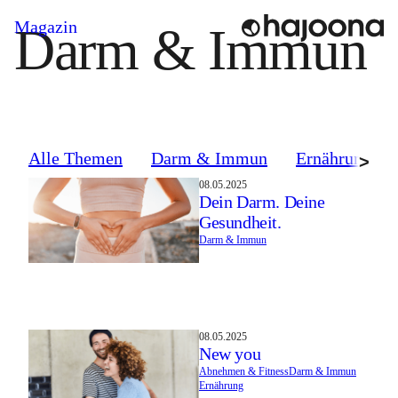
Skip
Magazin
Darm & Immun
to
content
Alle Themen
Darm & Immun
Ernährung
>
08.05.2025
Dein Darm. Deine
Gesundheit.
Darm & Immun
08.05.2025
New you
Abnehmen & Fitness
Darm & Immun
Ernährung