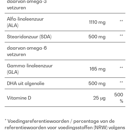
daarvan omega-3
vetzuren
Alfa-linoleenzuur
1110 mg
**
(ALA)
Stearidonzuur (SDA)
500 mg
**
daarvan omega-6
vetzuren
Gamma-linoleenzuur
165 mg
**
(GLA)
DHA uit algenolie
500 mg
**
500
Vitamine D
25 μg
%
* Voedingsreferentiewaarden / percentage van de
referentiewaarden voor voedingsstoffen (NRW) volgens