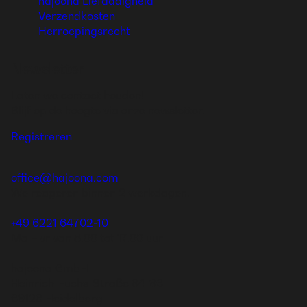
hajoona Liefdadigheid
Verzendkosten
Herroepingsrecht
Newsletter
Laten we contact houden!
Blijf op de hoogte via onze newsletter.
Registreren
office@hajoona.com
We reageren binnen 2 werkdagen.
+49 6221 64702-10
Ma – vr van 8.00 tot 17.00 uur
hajoona GmbH
Heinrich-Fuchs-Straße 94-96
69126 Heidelberg