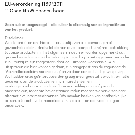
EU-verordening 1169/2011
** Geen NRW beschikbaar
Geen suiker toegevoegd – alle suiker is afkomstig van de ingrediënten
van het product.
Disclaimer
We distantiëren ons hierbij uitdrukkelijk van alle beweringen of
gezondheidsclaims (inclusief die van onze teampartners) met betrekking
tot onze producten. In het algemeen moet hier worden opgemerkt dat
gezondheidsclaims met betrekking tot voeding in het algemeen verboden
zijn – tenzij ze zijn toegestaan door de Europese Commissie. Alle
uitspraken die hier worden gedaan, zijn aangepast aan de zogenaamde
“Gezondheidsclaimsverordening” en voldoen aan de huidige wetgeving.
We hadden onze geïnteresseerden graag meer gedetailleerde informatie
gegeven over de producten en hun ingrediënten en
werkingsmechanisme, inclusief bronvermeldingen en afgeronde
onderzoeken, maar om bovenstaande reden moeten we verwijzen naar
alternatieve informatiebronnen. We bevelen boeken van onafhankelijke
artsen, alternatieve behandelaars en specialisten aan voor je eigen
onderzoek.