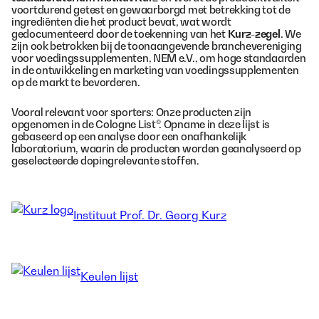
voortdurend getest en gewaarborgd met betrekking tot de
ingrediënten die het product bevat, wat wordt
gedocumenteerd door de toekenning van het
Kurz-zegel
. We
zijn ook betrokken bij de toonaangevende branchevereniging
voor voedingssupplementen, NEM e.V., om hoge standaarden
in de ontwikkeling en marketing van voedingssupplementen
op de markt te bevorderen.
Vooral relevant voor sporters: Onze producten zijn
opgenomen in de Cologne List®. Opname in deze lijst is
gebaseerd op een analyse door een onafhankelijk
laboratorium, waarin de producten worden geanalyseerd op
geselecteerde dopingrelevante stoffen.
Instituut Prof. Dr. Georg Kurz
Keulen lijst