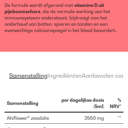
De formule wordt afgerond met
vitamine D uit
pijnboomschors
, die de normale werking van het
immuunsysteem ondersteunt, bijdraagt aan het
onderhoud van botten, spieren en tanden en een
evenwichtige calciumspiegel in het bloed bevordert
.
Samenstelling
Ingrediënten
Aanbevolen con
per dagelijkse dosis
%
Samenstelling
(5ml)
NRV*
Ahiflower® zaadolie
2550 mg
**