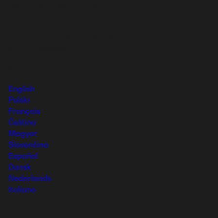
Mo – Fr 8:00 bis 17:00 Uhr
hajoona GmbH
Heinrich-Fuchs-Straße 94-96
69126 Heidelberg
Sprachen
English
Polski
Français
Čeština
Magyar
Slovenčina
Español
Dansk
Nederlands
Italiano